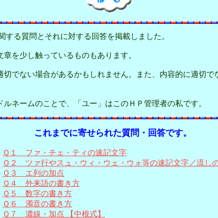
関する質問とそれに対する回答を掲載しました。
文章を少し触っているものもあります。
切でない場合があるかもしれません。また、内容的に適切で
ドルネームのことで、「ユー」はこのＨＰ管理者の私です。
これまでに寄せられた質問・回答です。
Ｑ１ ファ・チェ・ティの速記文字
Ｑ２ ツァ行やスュ・ウィ・ウェ・ウォ等の速記文字／流し
Ｑ３ エ列の加点
Ｑ４ 外来語の書き方
Ｑ５ 数字の書き方
Ｑ６ 濁音の書き方
Ｑ７ 濃線・加点 【中根式】