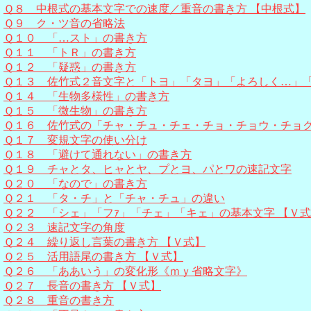
Ｑ８ 中根式の基本文字での速度／重音の書き方 【中根式】
Ｑ９ ク・ツ音の省略法
Ｑ１０ 「…スト」の書き方
Ｑ１１ 「トＲ」の書き方
Ｑ１２ 「疑惑」の書き方
Ｑ１３ 佐竹式２音文字と「トヨ」「タヨ」「よろしく…」
Ｑ１４ 「生物多様性」の書き方
Ｑ１５ 「微生物」の書き方
Ｑ１６ 佐竹式の「チャ・チュ・チェ・チョ・チョウ・チョ
Ｑ１７ 変規文字の使い分け
Ｑ１８ 「避けて通れない」の書き方
Ｑ１９ チャとタ、ヒャとヤ、プとヨ、パとワの速記文字
Ｑ２０ 「なので」の書き方
Ｑ２１ 「タ・チ」と「チャ・チュ」の違い
Ｑ２２ 「シェ」「フｧ」「チェ」「キェ」の基本文字 【Ｖ
Ｑ２３ 速記文字の角度
Ｑ２４ 繰り返し言葉の書き方 【Ｖ式】
Ｑ２５ 活用語尾の書き方 【Ｖ式】
Ｑ２６ 「ああいう」の変化形《ｍｙ省略文字》
Ｑ２７ 長音の書き方 【Ｖ式】
Ｑ２８ 重音の書き方