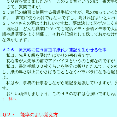
５０音を覚えましたか？ この５０音というのは一番大事な
さて、質問ですが、
１．速記の練習に使用する書道半紙ですが、私の知っている
す。 書道に使うわけではないですし、高ければよいという
２．○○○さんの夢はうれしいですね。夢は決して恥ずかしく
速記は、どんな職業についても電話メモ・会議メモ等で大活
議や講演等をよく開催し、それを記録として残しておかなけ
な気がします。
Ａ２６ 原文帳に使う書道半紙代／速記を生かせる仕事
私は、先月６級を受けたばかりの初心者です。
初心者が大先輩の前でアドバイスというのも何なのですが、
私は、書道半紙３０枚くらいを半分に折りたたんで、その折
し、紙の厚さ以上にかさばることもなくバラバラになる心配
よ。
私は今、事務の仕事をしながら速記を勉強していますが、実
す。
お互い頑張りましょう。このＨＰの存在は心強いですしね
↑一覧へ
Ｑ２７ 能率のよい覚え方