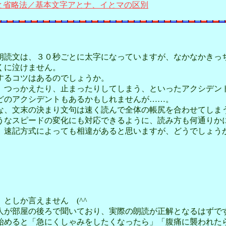
と省略法／基本文字アとナ、イとマの区別
読文は、３０秒ごとに太字になっていますが、なかなかきっ
くに泣けません。
するコツはあるのでしょうか。
、つっかえたり、止まったりしてしまう、といったアクシデン
どのアクシデントもあるかもしれませんが……。
な、文末の決まり文句は速く読んで全体の帳尻を合わせてしま
うなスピードの変化にも対応できるように、読み方も何通りか
、速記方式によっても相違があると思いますが、どうでしょう
としか言えません (^^ゞ
人が部屋の後ろで聞いており、実際の朗読が正解となるはずで
めると「急にくしゃみをしたくなったら」「腹痛に襲われたら」