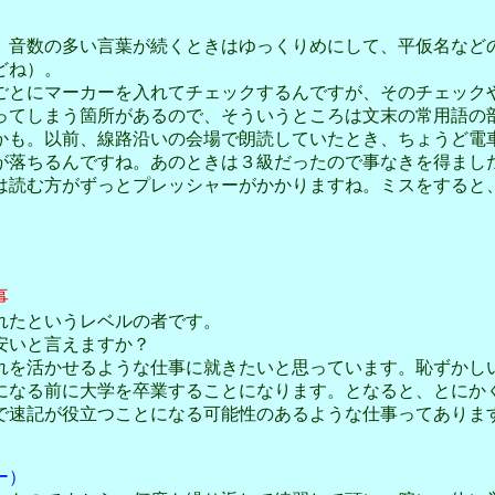
音数の多い言葉が続くときはゆっくりめにして、平仮名など
どね）。
とにマーカーを入れてチェックするんですが、そのチェック
ってしまう箇所があるので、そういうところは文末の常用語の
も。以前、線路沿いの会場で朗読していたとき、ちょうど電
が落ちるんですね。あのときは３級だったので事なきを得まし
読む方がずっとプレッシャーがかかりますね。ミスをすると
事
れたというレベルの者です。
安いと言えますか？
れを活かせるような仕事に就きたいと思っています。恥ずかし
になる前に大学を卒業することになります。となると、とにか
で速記が役立つことになる可能性のあるような仕事ってありま
ー）