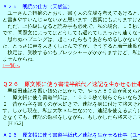
Ａ２５ 朗読の仕方（天然堂）
ユーさんご指摘のとおり、書く人の立場を考えてあげると、
と書きやすいんじゃないかと思います（言葉にもよりますけ
ただ、上位級になると読み手も必死で、私の場合、１５秒ご
です。問題文によってはどうしても遅れてしまったり速くな
思わぬハプニングは、起こったらもうあきらめるしかないか
た。とっさに声を大きくしたんですが、そうすると若干速度
検定は、受験するのもプレッシャーがかかりますけど、私は
ませんからね。
↑一覧へ
Ｑ２６ 原文帳に使う書道半紙代／速記を生かせる仕
早稲田速記を習い始めたばかりで、やっと５０音が覚えら
１．原文帳に使う書道半紙は、１０００枚で幾らぐらいなら
２．昔から字を書くのが大好きで、速記を身に付けて将来そ
す。しかし現在、私は大学３年生なので、速記を使えるよう
きなくても、速記の勉強をしながら、もしかしたら将来そこ
[H16.2]
Ａ２６ 原文帳に使う書道半紙代／速記を生かせる仕事（ユ