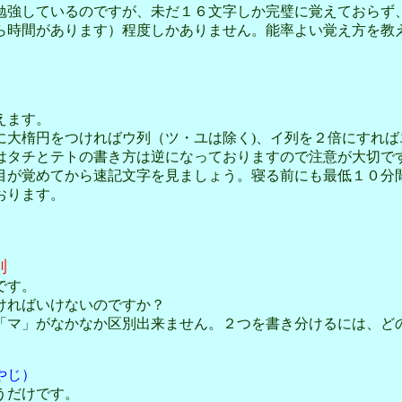
強しているのですが、未だ１６文字しか完璧に覚えておらず
ら時間があります）程度しかありません。能率よい覚え方を教
えます。
大楕円をつければウ列（ツ・ユは除く)、イ列を２倍にすれば
タチとテトの書き方は逆になっておりますので注意が大切で
が覚めてから速記文字を見ましょう。寝る前にも最低１０分
おります。
別
です。
ければいけないのですか？
マ」がなかなか区別出来ません。２つを書き分けるには、ど
やじ）
うだけです。