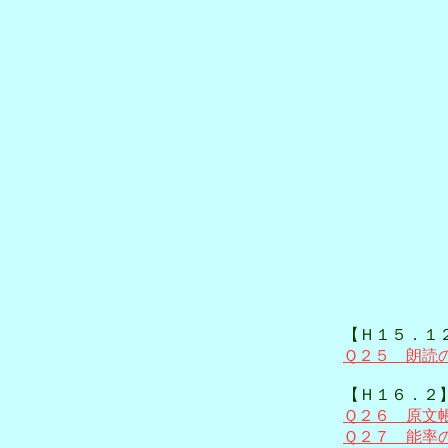
【Ｈ１５．１
Ｑ２５ 朗読
【Ｈ１６．２
Ｑ２６ 原文
Ｑ２７ 能率