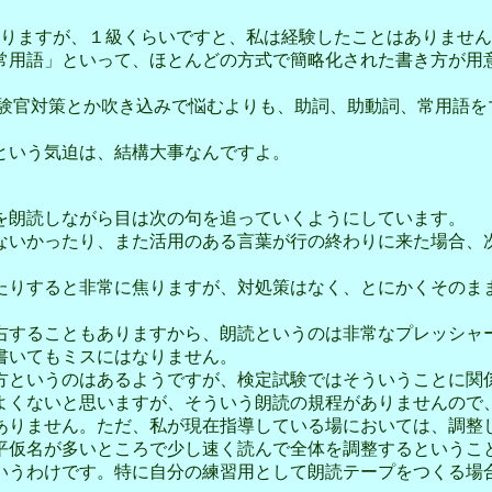
ありますが、１級くらいですと、私は経験したことはありませ
用語」といって、ほとんどの方式で簡略化された書き方が用
験官対策とか吹き込みで悩むよりも、助詞、助動詞、常用語を
という気迫は、結構大事なんですよ。
を朗読しながら目は次の句を追っていくようにしています。
いかったり、また活用のある言葉が行の終わりに来た場合、
たりすると非常に焦りますが、対処策はなく、とにかくそのま
することもありますから、朗読というのは非常なプレッシャ
書いてもミスにはなりません。
方というのはあるようですが、検定試験ではそういうことに関
くないと思いますが、そういう朗読の規程がありませんので
りません。ただ、私が現在指導している場においては、調整
平仮名が多いところで少し速く読んで全体を調整するというこ
いうわけです。特に自分の練習用として朗読テープをつくる場