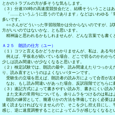
とかのトラブルの方が多そうな気もします。
（３）分速350時の高速度競技会だと、結構そういうことは
「……というふうに思うのであります」などはいわゆる「常
多いです。
○○さんがどういった学習段階かは分からないのですが、試
方がいいのではないかな、とも思います。
精神論と思われるかもしれませんが、どんな言葉でも書く
Ａ２５ 朗読の仕方（ユー）
（１）コツと言えるかどうかわかりませんが、私は、ある句
例えば、平仮名が続いている場合、どこで切るのかわからな
少しは読み間違いが少なくなると思います。
（２）検定試験では、朗読の最中、読み間違えたりつっかえ
り、読み直すというのはよくないパターンです。
受験生の立場を思えば、朗読者の読み方によって合否が左右
なお、もし読み間違いがあった場合、反訳段階でどちらに
（３）速記方式によって書きやすい読み方、書きにくい読み
また文末の常用句についても、余りムラをつけるのは私はよ
朗読の練習として、幾通りかの方法を準備しておく必要はあ
速く読まなければなりませんので、そこを少し控え目にし、
感じ、逆に速度調整することによってムラが感じなくなると