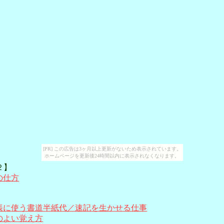
[PR] この広告は3ヶ月以上更新がないため表示されています。
ホームページを更新後24時間以内に表示されなくなります。
２】
の仕方
】
帳に使う書道半紙代／速記を生かせる仕事
のよい覚え方