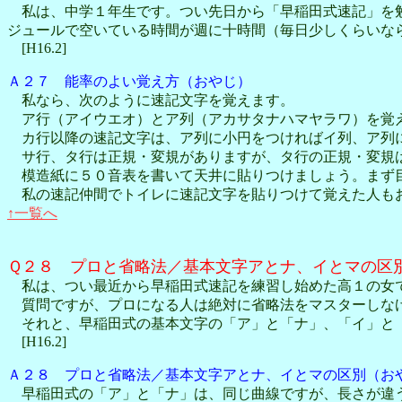
私は、中学１年生です。つい先日から「早稲田式速記」を勉
ジュールで空いている時間が週に十時間（毎日少しくらいな
[H16.2]
Ａ２７ 能率のよい覚え方（おやじ）
私なら、次のように速記文字を覚えます。
ア行（アイウエオ）とア列（アカサタナハマヤラワ）を覚
カ行以降の速記文字は、ア列に小円をつければイ列、ア列に
サ行、タ行は正規・変規がありますが、タ行の正規・変規は
模造紙に５０音表を書いて天井に貼りつけましょう。まず目
私の速記仲間でトイレに速記文字を貼りつけて覚えた人も
↑一覧へ
Ｑ２８ プロと省略法／基本文字アとナ、イとマの区
私は、つい最近から早稲田式速記を練習し始めた高１の女
質問ですが、プロになる人は絶対に省略法をマスターしな
それと、早稲田式の基本文字の「ア」と「ナ」、「イ」と「
[H16.2]
Ａ２８ プロと省略法／基本文字アとナ、イとマの区別（お
早稲田式の「ア」と「ナ」は、同じ曲線ですが、長さが違