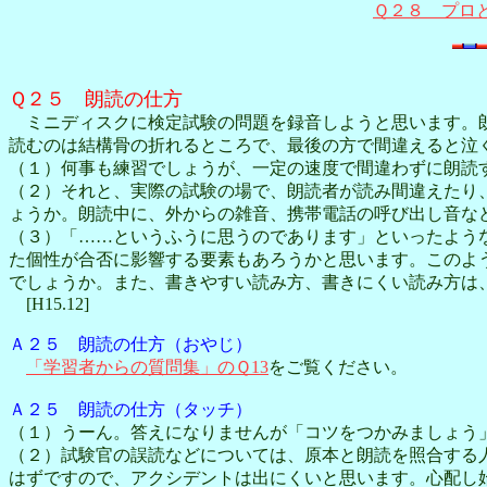
Ｑ２８ プロ
Ｑ２５ 朗読の仕方
ミニディスクに検定試験の問題を録音しようと思います。朗
読むのは結構骨の折れるところで、最後の方で間違えると泣
（１）何事も練習でしょうが、一定の速度で間違わずに朗読
（２）それと、実際の試験の場で、朗読者が読み間違えたり
ょうか。朗読中に、外からの雑音、携帯電話の呼び出し音な
（３）「……というふうに思うのであります」といったよう
た個性が合否に影響する要素もあろうかと思います。このよ
でしょうか。また、書きやすい読み方、書きにくい読み方は
[H15.12]
Ａ２５ 朗読の仕方（おやじ）
「学習者からの質問集」のＱ13
をご覧ください。
Ａ２５ 朗読の仕方（タッチ）
（１）うーん。答えになりませんが「コツをつかみましょう」
（２）試験官の誤読などについては、原本と朗読を照合する
はずですので、アクシデントは出にくいと思います。心配し始