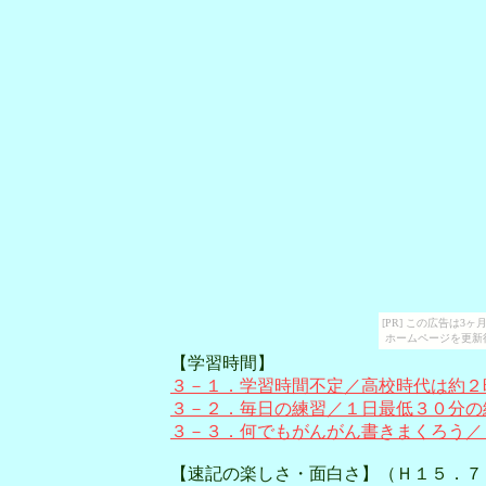
[PR] この広告は
ホームページを更新
【学習時間】
３－１．学習時間不定／高校時代は約２
３－２．毎日の練習／１日最低３０分の
３－３．何でもがんがん書きまくろう／
【速記の楽しさ・面白さ】（Ｈ１５．７